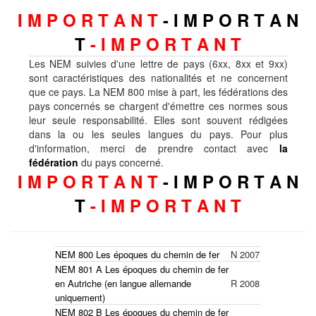
I M P O R T A N T
- I M P O R T A N
T
- I M P O R T A N T
Les NEM suivies d'une lettre de pays (6xx, 8xx et 9xx)
sont caractéristiques des nationalités et ne concernent
que ce pays. La NEM 800 mise à part, les fédérations des
pays concernés se chargent d'émettre ces normes sous
leur seule responsabilité. Elles sont souvent rédigées
dans la ou les seules langues du pays. Pour plus
d'information, merci de prendre contact avec
la
fédération
du pays concerné.
I M P O R T A N T
- I M P O R T A N
T
- I M P O R T A N T
NEM 800 Les époques du chemin de fer
N
2007
NEM 801 A Les époques du chemin de fer
en Autriche (en langue allemande
R
2008
uniquement)
NEM 802 B Les époques du chemin de fer