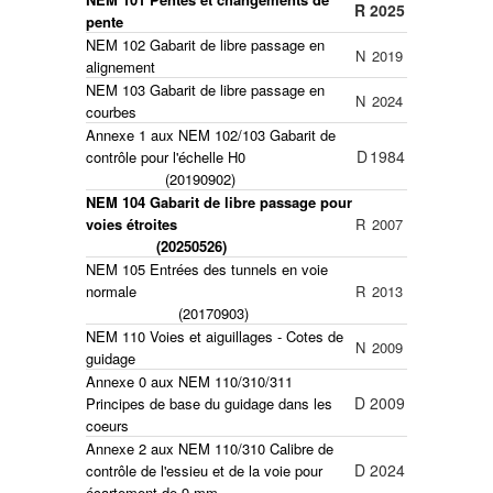
R
2025
pente
NEM 102 Gabarit de libre passage en
N
2019
alignement
NEM 103 Gabarit de libre passage en
N
2024
courbes
Annexe 1 aux NEM 102/103 Gabarit de
D
1984
contrôle pour l'échelle H0
(20190902)
NEM 104 Gabarit de libre passage pour
voies étroites
R
2007
(20250526)
NEM 105 Entrées des tunnels en voie
normale
R
2013
(20170903)
NEM 110 Voies et aiguillages - Cotes de
N
2009
guidage
Annexe 0 aux NEM 110/310/311
D
2009
Principes de base du guidage dans les
coeurs
Annexe 2 aux NEM 110/310
Calibre de
D
2024
contrôle de l'essieu et de la voie pour
écartement de 9 mm