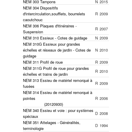
NEM 303 Tampons
N
2015
NEM 304 Dispositifs
d'intercirculation,soufflets, bourrelets
R
2009
caoutchouc
NEM 306 Plaques d'itinéraires -
R
2007
Suspension
NEM 310 Essieux - Cotes de guidage
N
2009
NEM 310G Essieux pour grandes
échelles et réseaux de jardin - Cotes de
N
2010
guidage
NEM 311 Profil de roue
R
2009
NEM 311G Profil de roue pour grandes
R
2010
échelles et trains de jardin
NEM 313 Essieu de matériel remorqué à
R
2009
fusées
NEM 314 Essieu de matériel remorqué à
pointes
R
2006
(20120930)
NEM 340 Essieu et voie : pour systèmes
D
2008
spéciaux
NEM 351 Attelages - Généralités,
D
1994
terminologie