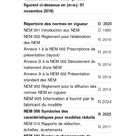
figurent ci-dessous en (m-a-j: 01
novembre 2019)
Répertoire des normes en vigueur
D
2025
NEM 001 Introduction aux NEM
D
1983
NEM 002 Règlement pour l'élaboration
N
2019
des NEM
Annexe 1 à la NEM 002 Prescriptions de
N
2015
présentation (layout)
Annexe 2i à la NEM 002 Déroulement du
N
2014
traitement d'une NEM
Annexe 3i à la NEM 002 Présentation
N
2014
standard des NEM
NEM 003 Règlement pour la diffusion des
D
2014
normes NEM en vigueur
NEM 005 Information á fournir par le
N
2024
fabricant du modèle
NEM 006 Symboles des
R
2025
caractéristiques pour modèles réduits
NEM 010 Rapports de réduction,
N
2011
échelles, écartements
NEM 101 Pentes et changements de