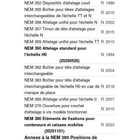
NEM 352 Dispositifs d'attelage court
R
1986
NEM 355 Boîtier pour têtes d'attelages
R
2015
interchangeables de l'échelle TT et N
NEM 356 Attelage unifié pour l'échelle N
N
2022
NEM 357 Timon de tête d'attelage pour
R
2015
l'échelle N
NEM 359 Attelage unifié pour l'échelle TT
R
2015
NEM 360 Attelage standard pour
l'échelle H0
N
1994
(20250526)
NEM 362 Boîtier pour tête d'attelage
N
2004
interchangeable
NEM 363 Boîtier pour tête d'attelage
interchangeable de l'échelle H0 en cas de
N
2018
manque de place
NEM 365 Attelage unifié pour l'échelle 0
R
2007
NEM 370 Ouverture pour crochet
N
2015
d'attelage à vis modèle fonctionnel
NEM 380 Eléments de fixations pour
conteneurs et caisses mobiles
R
2023
(20251101)
Annexe à la NEM 380 Positions de