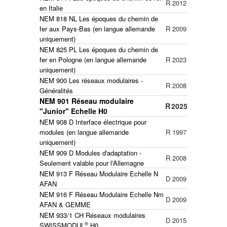
R
2012
en Italie
NEM 818 NL Les époques du chemin de
fer aux Pays-Bas (en langue allemande
R
2009
uniquement)
NEM 825 PL Les époques du chemin de
fer en Pologne
(en langue allemande
R
2023
uniquement)
NEM 900 Les réseaux modulaires -
R
2008
Généralités
NEM 901 Réseau modulaire
R
2025
"Junior" Echelle H0
NEM 908 D Interface électrique pour
modules (en langue allemande
R
1997
uniquement)
NEM 909 D Modules d'adaptation -
R
2008
Seulement valable pour l'Allemagne
NEM 913 F Réseau Modulaire Echelle N
D
2009
AFAN
NEM 916 F Réseau Modulaire Echelle Nm
D
2009
AFAN & GEMME
NEM 933/1 CH Réseaux modulaires
D
2015
®
SWISSMODUL
H0