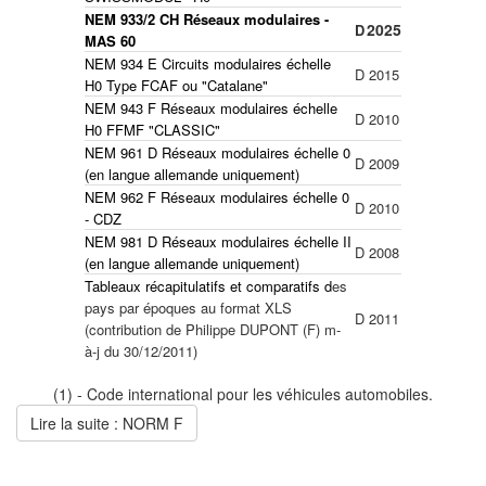
NEM 933/2 CH Réseaux modulaires -
2025
D
MAS 60
NEM 934 E Circuits modulaires échelle
D
2015
H0 Type FCAF ou "Catalane"
NEM 943 F Réseaux modulaires échelle
D
2010
H0 FFMF "CLASSIC"
NEM 961 D Réseaux modulaires échelle 0
D
2009
(en langue allemande uniquement)
NEM 962 F Réseaux modulaires échelle 0
D
2010
- CDZ
NEM 981 D Réseaux modulaires échelle II
D
2008
(en langue allemande uniquement)
Tableaux récapitulatifs et comparatifs
d
es
pays par époques au format XLS
D
2011
(contribution de Philippe DUPONT (F) m-
à-j du 30/12/2011)
(1) - Code international pour les véhicules automobiles.
Lire la suite : NORM F