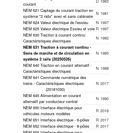
D
1983
courant
NEM 621 Captage du courant traction en
N
1981
système "2 rails" avec et sans caténaire
NEM 624 Valeur électrique de l'essieu
N
1997
NEM 625 Valeur électrique Essieu et voie
R
1997
NEM 630 Traction à courant continu:
N
1982
Caractéristiques électriques
NEM 631 Traction à courant continu -
Sens de marche et de circulation en
N
1985
système 2 rails (20250526)
NEM 640 Traction en courant alternatif -
N
1988
Caractéristiques électriques
NEM 641 Commande numérique des
trains - Caractéristiques électriques
N
2017
(20181030)
NEM 645 Alimentation en courant
N
1990
alternatif par conducteur central
NEM 650 Interface électrique pour
R
2018
véhicules moteurs modèles
NEM 651 Interface électrique - 6-pôles
R
2017
NEM 652 Interface électrique - 8-pôles
R
2017
NEM 655 Interface électrique pour