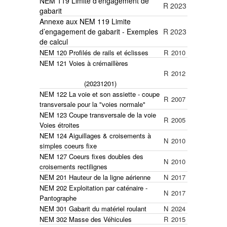
NEM 119 Limite d’engagement de
R
2023
gabarit
Annexe aux NEM 119 Limite
d’engagement de gabarit - Exemples
R
2023
de calcul
NEM 120 Profilés de rails et éclisses
R
2010
NEM 121 Voies à crémaillères
R
2012
(20231201)
NEM 122 La voie et son assiette - coupe
R
2007
transversale pour la "voies normale"
NEM 123 Coupe transversale de la voie
R
2005
Voies étroites
NEM 124 Aiguillages & croisements à
N
2010
simples coeurs fixe
NEM 127 Coeurs fixes doubles des
N
2010
croisements rectilignes
NEM 201 Hauteur de la ligne aérienne
N
2017
NEM 202 Exploitation par caténaire -
N
2017
Pantographe
NEM 301 Gabarit du matériel roulant
N
2024
NEM 302 Masse des Véhicules
R
2015